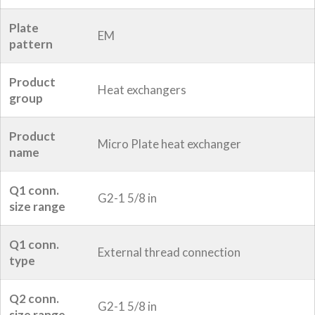
Plate
EM
pattern
Product
Heat exchangers
group
Product
Micro Plate heat exchanger
name
Q1 conn.
G2-1 5/8 in
size range
Q1 conn.
External thread connection
type
Q2 conn.
G2-1 5/8 in
size range