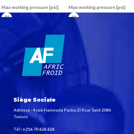
Max working pressure [psi]:
Max working pressure [psi]:
435
435
Type designation:
D118-E
Type designation:
D118-E
Number of plates:
26
Number of plates:
50
Brazing material:
Copper
Brazing material:
Copper
brazing
brazing
Siège Sociale
Adresse : 4 rue Hamouda Pacha ZI Ksar Said 2086
Tunisie
Tél :
+216 70 626 626