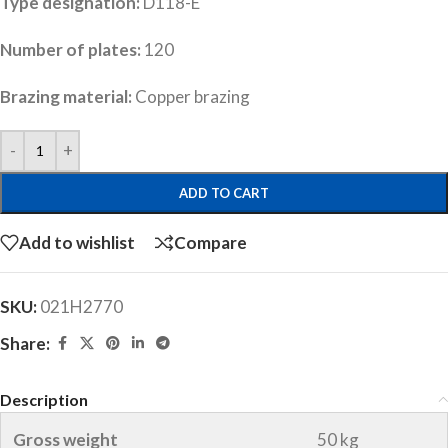
Type designation:
D118-E
Number of plates:
120
Brazing material:
Copper brazing
ADD TO CART
Add to wishlist
Compare
SKU:
021H2770
Share:
Description
Gross weight
50 kg