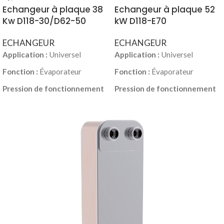
Echangeur à plaque 38
Echangeur à plaque 52
Kw D118-30/D62-50
kW D118-E70
ECHANGEUR
ECHANGEUR
Application :
Universel
Application :
Universel
Fonction :
Évaporateur
Fonction :
Évaporateur
Pression de fonctionnement
Pression de fonctionnement
max. [psi] :
435
max. [psi] :
435
Désignation du modèle :
Désignation du modèle :
D118-E
D118-E
Nb de plaques :
26
Nb de plaques :
50
Matériau de brasage :
Matériau de brasage :
Brasage cuivre
Brasage cuivre
📄 Télécharger la fiche
technique PDF