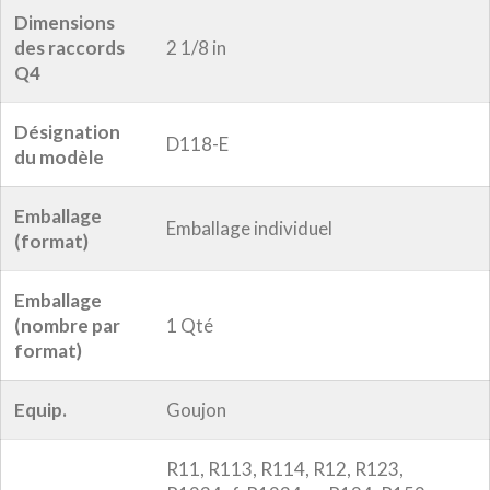
Dimensions
des raccords
2 1/8 in
Q4
Désignation
D118-E
du modèle
Emballage
Emballage individuel
(format)
Emballage
(nombre par
1 Qté
format)
Equip.
Goujon
R11, R113, R114, R12, R123,