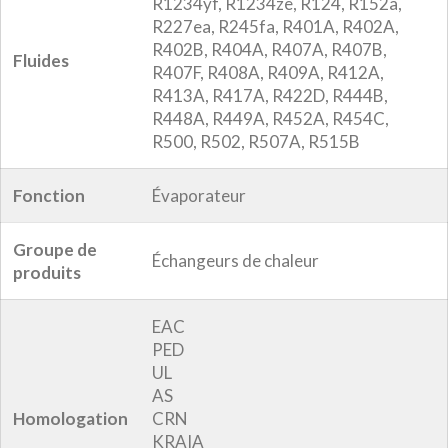
R1234yf, R1234ze, R124, R152a,
R227ea, R245fa, R401A, R402A,
R402B, R404A, R407A, R407B,
Fluides
R407F, R408A, R409A, R412A,
R413A, R417A, R422D, R444B,
R448A, R449A, R452A, R454C,
R500, R502, R507A, R515B
Fonction
Évaporateur
Groupe de
Échangeurs de chaleur
produits
EAC
PED
UL
AS
Homologation
CRN
KRAIA