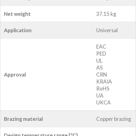
Net weight
37.15 kg
Application
Universal
EAC
PED
UL
AS
Approval
CRN
KRAIA
RoHS
UA
UKCA
Brazing material
Copper brazing
Design temperature range [°C]