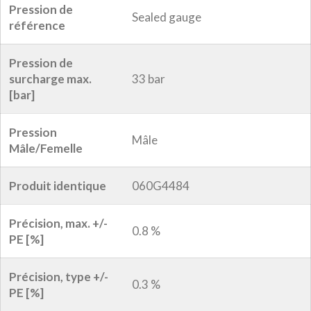
Pression de
Sealed gauge
référence
Pression de
surcharge max.
33 bar
[bar]
Pression
Mâle
Mâle/Femelle
Produit identique
060G4484
Précision, max. +/-
0.8 %
PE [%]
Précision, type +/-
0.3 %
PE [%]