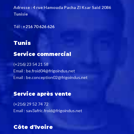
Adresse : 4 rue Hamouda Pacha ZI Ksar Said 2086
Tunisie
Tél :
+216 70 626 626
Tunis
Service commercial
(+216) 23 54 21 58
Email :
be.froid04@frigoindus.net
Email :
be.conception02@frigoindus.net
Service après vente
(+216) 29 52 74 72
Email :
sav3afric.froid@frigoindus.net
Côte d'Ivoire