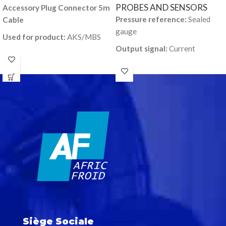
PROBES AND SENSORS
Accessory Plug Connector 5m
Pressure reference:
Sealed
Cable
gauge
Used for product:
AKS/MBS
Output signal:
Current
Packing format:
Multi pack
Electrical connection:
DIN-
Quantity per packing format:
plug
8
Pressure connection type:
NPT
Pressure connection size:
1/4-
18
Specification key:
AKS 33-
8731-A1EC04-0
Siège Sociale