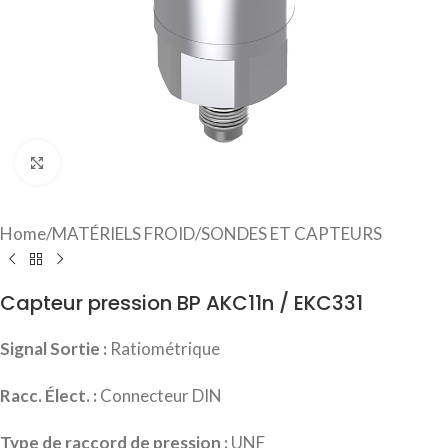
Click to enlarge
Home
/
MATÉRIELS FROID
/
SONDES ET CAPTEURS
Capteur pression BP AKC11n / EKC331
Signal Sortie :
Ratiométrique
Racc. Élect. :
Connecteur DIN
Type de raccord de pression :
UNF