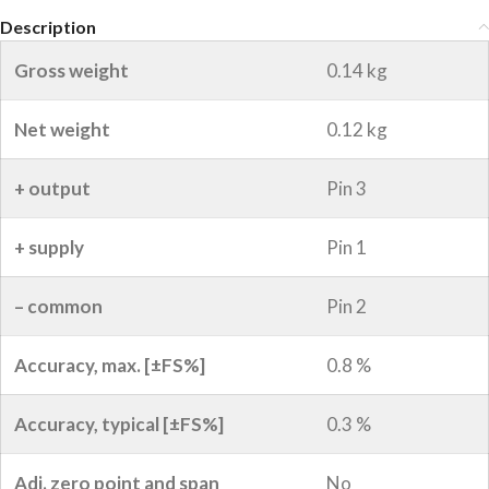
Description
Gross weight
0.14 kg
Net weight
0.12 kg
+ output
Pin 3
+ supply
Pin 1
– common
Pin 2
Accuracy, max. [±FS%]
0.8 %
Accuracy, typical [±FS%]
0.3 %
Adj. zero point and span
No