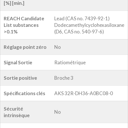
[%] [min.]
REACH Candidate
Lead (CAS no. 7439-92-1)
List substances
Dodecamethylcyclohexasiloxane
>0.1%
(D6, CAS no. 540-97-6)
Réglage point zéro
No
Signal Sortie
Ratiométrique
Sortie positive
Broche 3
Spécifications clés
AKS 32R-DH36-A0BC08-0
Sécurité
No
intrinsèque