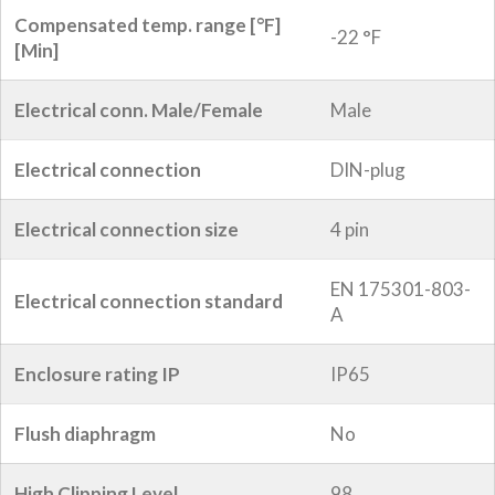
Compensated temp. range [°F]
-22 °F
[Min]
Electrical conn. Male/Female
Male
Electrical connection
DIN-plug
Electrical connection size
4 pin
EN 175301-803-
Electrical connection standard
A
Enclosure rating IP
IP65
Flush diaphragm
No
High Clipping Level
98