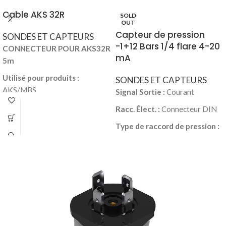
Cable AKS 32R
SOLD
OUT
Capteur de pression
SONDES ET CAPTEURS
-1+12 Bars 1/4 flare 4-20
CONNECTEUR POUR AKS32R
mA
5m
Utilisé pour produits :
SONDES ET CAPTEURS
AKS/MBS
Signal Sortie :
Courant
Emballage (format) :
Racc. Élect. :
Connecteur DIN
Emballage multiple
Type de raccord de pression :
Emballage (nombre par
UNF
format) :
8
Dim. du raccord de pression :
7/16-20
Spécifications clés :
AKS 33-
DH31-A1BC08-0