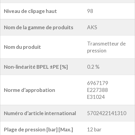
Niveau de clipage haut
98
Nom de la gamme de produits
AKS
Transmetteur de
Nom du produit
pression
Non-linéarité BPEL ±PE [%]
0.2 %
6967179
Norme d’approbation
E227388
E31024
Numéro d’article international
5702422141310
Plage de pression [bar] [Max.]
12 bar