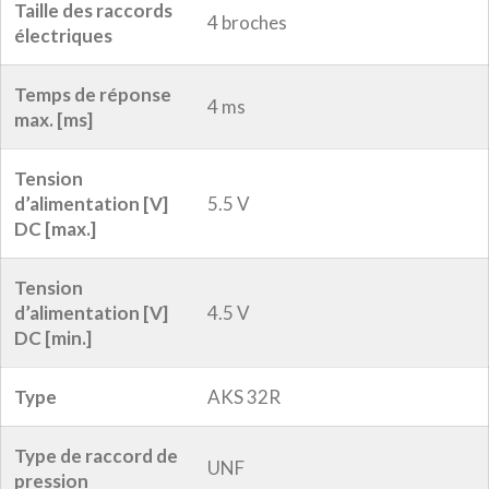
Taille des raccords
4 broches
électriques
Temps de réponse
4 ms
max. [ms]
Tension
d’alimentation [V]
5.5 V
DC [max.]
Tension
d’alimentation [V]
4.5 V
DC [min.]
Type
AKS 32R
Type de raccord de
UNF
pression