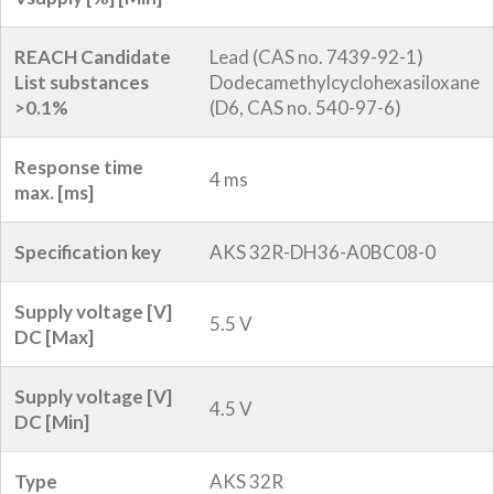
REACH Candidate
Lead (CAS no. 7439-92-1)
List substances
Dodecamethylcyclohexasiloxane
>0.1%
(D6, CAS no. 540-97-6)
Response time
4 ms
max. [ms]
Specification key
AKS 32R-DH36-A0BC08-0
Supply voltage [V]
5.5 V
DC [Max]
Supply voltage [V]
4.5 V
DC [Min]
Type
AKS 32R