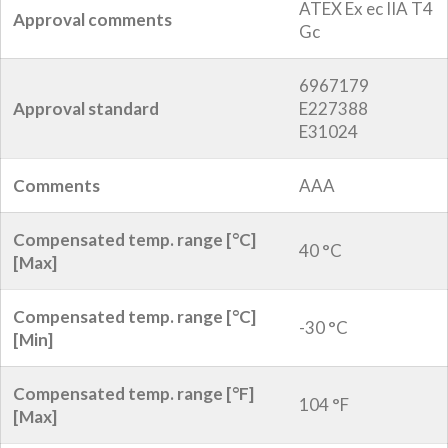
ATEX Ex ec IIA T4
Approval comments
Gc
6967179
Approval standard
E227388
E31024
Comments
AAA
Compensated temp. range [°C]
40 °C
[Max]
Compensated temp. range [°C]
-30 °C
[Min]
Compensated temp. range [°F]
104 °F
[Max]