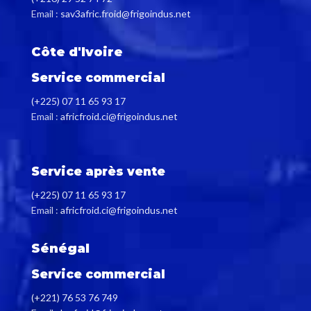
est isotherme.
Email :
sav3afric.froid@frigoindus.net
Le tambour possède deux
raclettes avant et après faites
Côte d'Ivoire
pour avoir une glace sèche ce
qui facilite le décollement de la
Service commercial
glace.
(+225) 07 11 65 93 17
Le générateur sera fourni avec
Email :
africfroid.ci@frigoindus.net
pompe à eau type immergé.
Nombre de tours racleur : 92
tr/h.
Service après vente
Epaisseur de la glace: 2.00mm à
(+225) 07 11 65 93 17
2.20mm
Email :
africfroid.ci@frigoindus.net
Fiche technique générateurs
Geneglace:
Générateurs
Sénégal
Geneglace
Service commercial
(+221) 76 53 76 749