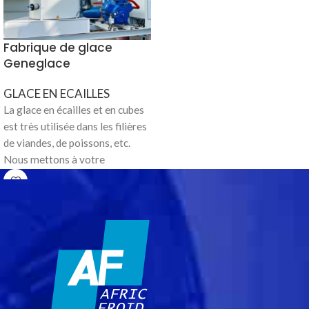
Fabrique de glace
Geneglace
GLACE EN ECAILLES
La glace en écailles et en cubes
est très utilisée dans les filières
de viandes, de poissons, etc.
Nous mettons à votre
disposition une large gamme de
machines de 1Tonnes par jour
jusqu' à 16 Tonnes par jour ainsi
que des silos isothermes pour le
stockage de la glace.
La fabrique de glace de marque
GENEGLACE. Le cylindre du
générateur est à double paroi