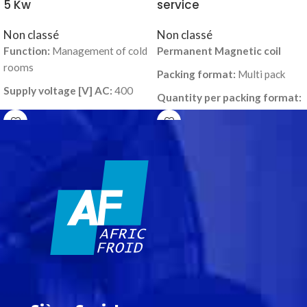
5 Kw
service
Non classé
Non classé
Function:
Management of cold
Permanent Magnetic coil
rooms
Packing format:
Multi pack
Supply voltage [V] AC:
400
Quantity per packing format:
Packing format:
Single pack
48
Quantity per packing format:
1