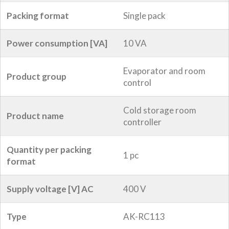
Packing format
Single pack
Power consumption [VA]
10 VA
Evaporator and room
Product group
control
Cold storage room
Product name
controller
Quantity per packing
1 pc
format
Supply voltage [V] AC
400 V
Type
AK-RC113