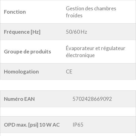
Gestion des chambres
Fonction
froides
Fréquence [Hz]
50/60 Hz
Évaporateur et régulateur
Groupe de produits
électronique
Homologation
CE
Numéro EAN
5702428669092
OPD max. [psi] 10 W AC
IP65