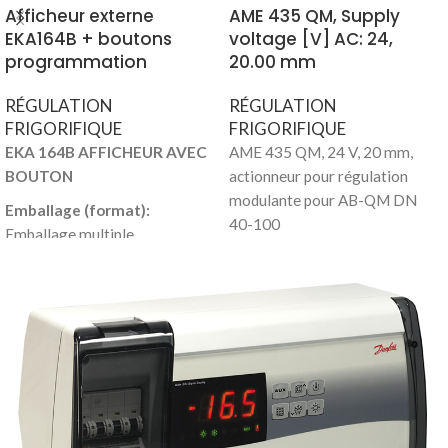
Afficheur externe
AME 435 QM, Supply
EKA164B + boutons
voltage [V] AC: 24,
programmation
20.00 mm
RÉGULATION
RÉGULATION
FRIGORIFIQUE
FRIGORIFIQUE
EKA 164B AFFICHEUR AVEC
AME 435 QM, 24 V, 20 mm,
BOUTON
actionneur pour régulation
modulante pour AB-QM DN
Emballage (format):
40-100
Emballage multiple
Emballage (nombre par
format):
30