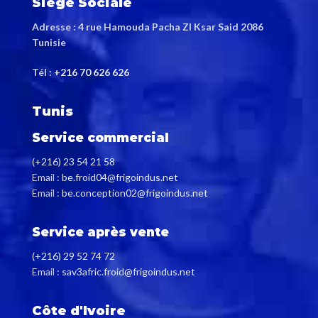
Siège Sociale
Adresse : 4 rue Hamouda Pacha ZI Ksar Said 2086
Tunisie
Tél :
+216 70 626 626
Tunis
Service commercial
(+216) 23 54 21 58
Email :
be.froid04@frigoindus.net
Email :
be.conception02@frigoindus.net
Service après vente
(+216) 29 52 74 72
Email :
sav3afric.froid@frigoindus.net
Côte d'Ivoire