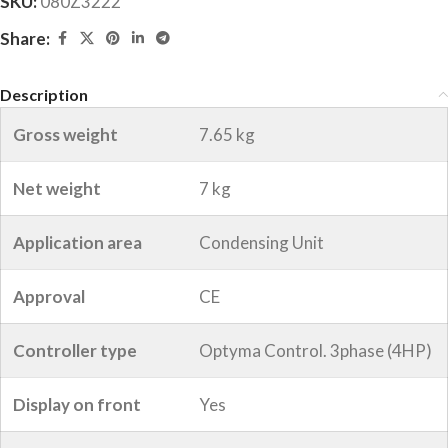
SKU:
080Z3222
Share:
Description
Gross weight
7.65 kg
Net weight
7 kg
Application area
Condensing Unit
Approval
CE
Controller type
Optyma Control. 3phase (4HP)
Display on front
Yes