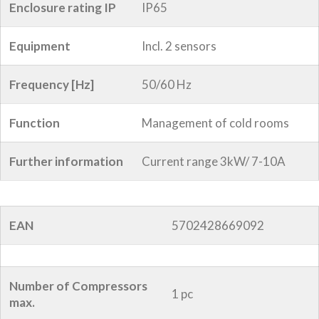
Enclosure rating IP
IP65
Equipment
Incl. 2 sensors
Frequency [Hz]
50/60 Hz
Function
Management of cold rooms
Further information
Current range 3kW/ 7-10A
EAN
5702428669092
Number of Compressors
1 pc
max.